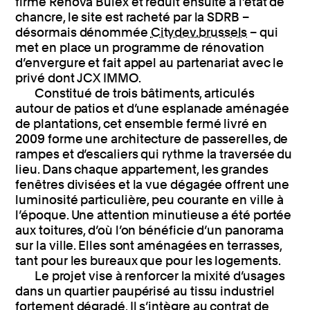
firme Renova Bulex et réduit ensuite à l’état de
chancre, le site est racheté par la SDRB –
désormais dénommée
Citydev.brussels
– qui
met en place un programme de rénovation
d’envergure et fait appel au partenariat avec le
privé dont JCX IMMO.
Constitué de trois bâtiments, articulés
autour de patios et d’une esplanade aménagée
de plantations, cet ensemble fermé livré en
2009 forme une architecture de passerelles, de
rampes et d’escaliers qui rythme la traversée du
lieu. Dans chaque appartement, les grandes
fenêtres divisées et la vue dégagée offrent une
luminosité particulière, peu courante en ville à
l’époque. Une attention minutieuse a été portée
aux toitures, d’où l’on bénéficie d’un panorama
sur la ville. Elles sont aménagées en terrasses,
tant pour les bureaux que pour les logements.
Le projet vise à renforcer la mixité d’usages
dans un quartier paupérisé au tissu industriel
fortement dégradé. Il s’intègre au contrat de