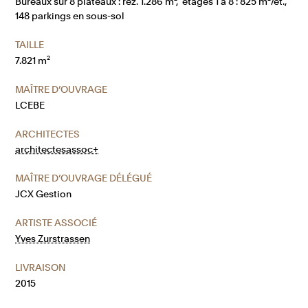
Bureaux sur 8 plateaux : rez. 1.286 m², étages 1 à 8 : 825 m²/ét.,
148 parkings en sous-sol
TAILLE
7.821 m²
MAÎTRE D’OUVRAGE
LCEBE
ARCHITECTES
architectesassoc+
MAÎTRE D’OUVRAGE DÉLÉGUÉ
JCX Gestion
ARTISTE ASSOCIÉ
Yves Zurstrassen
LIVRAISON
2015