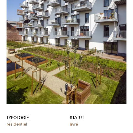
TYPOLOGIE
STATUT
résidentiel
livré